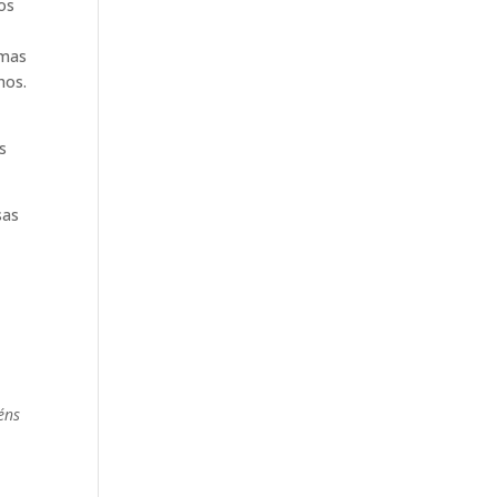
os
 mas
hos.
s
sas
éns
s