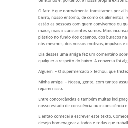
territórios e, portanto, a nossa própria existênc
O fato é que normalmente transitamos por aí b
bairro, nosso entorno, de como os alimentos,
estão as pessoas com quem convivemos ou q
maior, mais inconscientes somos. Mais incons
plástico no fundo dos oceanos, dos buracos n
nós mesmos, dos nossos motivos, impulsos e 
Dia desses uma amiga fez um comentário sobr
qualquer a respeito do bairro. A conversa foi a
Alguém: – O supermercado x fechou, que triste
Minha amiga: – Nossa, gente, com tantos assun
reparei nisso.
Entre concordâncias e também muitas indignaçõe
nosso estado de consciência ou inconsciência e 
E então comecei a escrever este texto. Comece
desejo homenagear a todos e todas que trabal