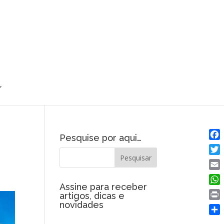
Pesquise por aqui…
Fac
Twit
Emai
Assine para receber
Wha
artigos, dicas e
novidades
Prin
Shar