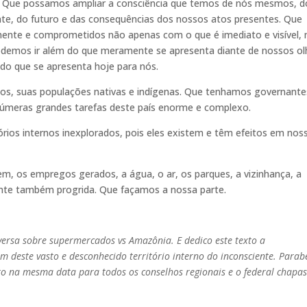
 Que possamos ampliar a consciência que temos de nós mesmos, d
te, do futuro e das consequências dos nossos atos presentes. Que
ente e comprometidos não apenas com o que é imediato e visível,
demos ir além do que meramente se apresenta diante de nossos ol
do que se apresenta hoje para nós.
os, suas populações nativas e indígenas. Que tenhamos governante
úmeras grandes tarefas deste país enorme e complexo.
ios internos inexplorados, pois eles existem e têm efeitos em nos
em, os empregos gerados, a água, o ar, os parques, a vizinhança, a
nte também progrida. Que façamos a nossa parte.
versa sobre supermercados vs Amazônia. E dedico este texto a
m deste vasto e desconhecido território interno do inconsciente. Parab
eito na mesma data para todos os conselhos regionais e o federal chapa