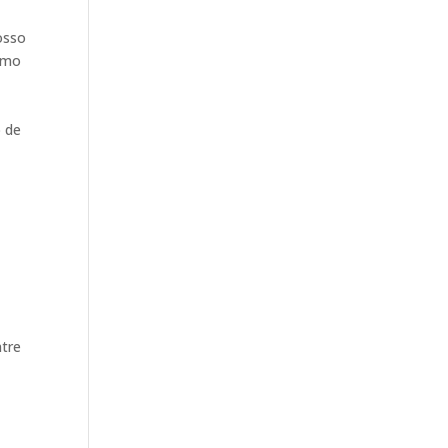
osso
como
o de
ntre