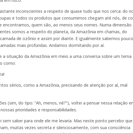
ia em risco.
astante inconscientes a respeito de quase tudo que nos cerca: do n
 roupas e todos os produtos que consumimos chegam até nós, de 
ue encontramos, quem são, ao menos seus nomes. Numa dimensão
cientes somos a respeito do planeta, da Amazônia em chamas, do
a camada de ozônio e assim por diante. E igualmente sabemos pouc
camadas mais profundas. Andamos dormitando por aí.
e a situação da Amazônia em meio a uma conversa sobre um tema
lgo como:
za!
tos sérios, como a Amazônia, precisando de atenção por aí, mal
s (sim, do tipo: “Ah, menos, né?”), voltei a pensar nessa relação e
nossas prioridades e responsabilidades.
i sem saber para onde ele me levaria. Mas neste ponto percebo que
ham, muitas vezes secreta e silenciosamente, com sua consciência