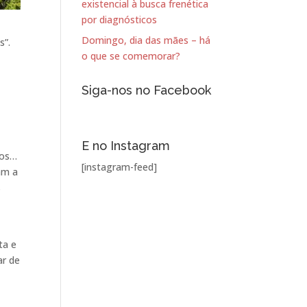
existencial à busca frenética
por diagnósticos
Domingo, dia das mães – há
s”.
o que se comemorar?
Siga-nos no Facebook
E no Instagram
dos…
[instagram-feed]
am a
s
ta e
ar de