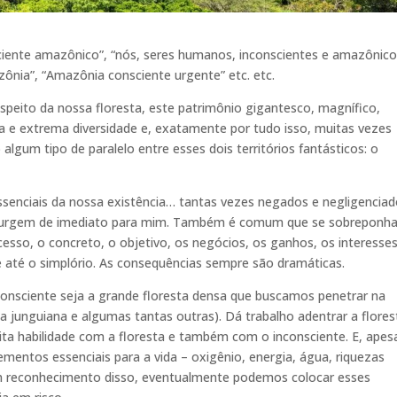
iente amazônico”, “nós, seres humanos, inconscientes e amazônico
ônia”, “Amazônia consciente urgente” etc. etc.
respeito da nossa floresta, este patrimônio gigantesco, magnífico,
ia e extrema diversidade e, exatamente por tudo isso, muitas vezes
algum tipo de paralelo entre esses dois territórios fantásticos: o
 essenciais da nossa existência… tantas vezes negados e negligencia
surgem de imediato para mim. Também é comum que se sobreponh
cesso, o concreto, o objetivo, os negócios, os ganhos, os interesse
 e até o simplório. As consequências sempre são dramáticas.
onsciente seja a grande floresta densa que buscamos penetrar na
a junguiana e algumas tantas outras). Dá trabalho adentrar a flores
ita habilidade com a floresta e também com o inconsciente. E, apes
lementos essenciais para a vida – oxigênio, energia, água, riquezas
m reconhecimento disso, eventualmente podemos colocar esses