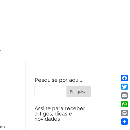
Pesquise por aqui…
Fac
Twit
Emai
Assine para receber
Wha
artigos, dicas e
novidades
Prin
ado
Shar