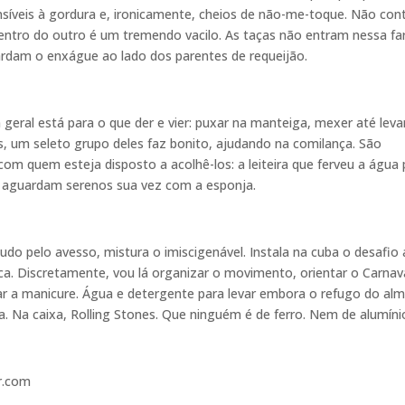
nsíveis à gordura e, ironicamente, cheios de não-me-toque. Não co
dentro do outro é um tremendo vacilo. As taças não entram nessa far
ardam o enxágue ao lado dos parentes de requeijão.
em geral está para o que der e vier: puxar na manteiga, mexer até leva
ois, um seleto grupo deles faz bonito, ajudando na comilança. São
om quem esteja disposto a acolhê-los: a leiteira que ferveu a água 
li, aguardam serenos sua vez com a esponja.
do pelo avesso, mistura o imiscigenável. Instala na cuba o desafio
stica. Discretamente, vou lá organizar o movimento, orientar o Carnava
icar a manicure. Água e detergente para levar embora o refugo do al
 Na caixa, Rolling Stones. Que ninguém é de ferro. Nem de alumíni
r.com