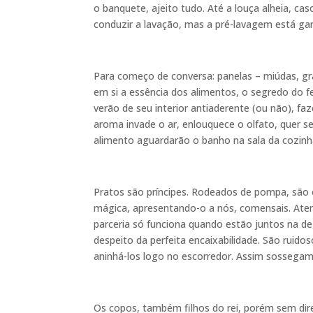
o banquete, ajeito tudo. Até a louça alheia, cas
conduzir a lavação, mas a pré-lavagem está gar
Para começo de conversa: panelas – miúdas, g
em si a essência dos alimentos, o segredo do f
verão de seu interior antiaderente (ou não), f
aroma invade o ar, enlouquece o olfato, quer s
alimento aguardarão o banho na sala da cozinh
Pratos são príncipes. Rodeados de pompa, são
mágica, apresentando-o a nós, comensais. Atenç
parceria só funciona quando estão juntos na d
despeito da perfeita encaixabilidade. São ruido
aninhá-los logo no escorredor. Assim sossegam
Os copos, também filhos do rei, porém sem dire