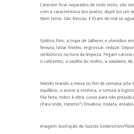
Carecem ficar separados de todo resto, são se
com a característica dos pratos; dispô-los um 
Nem tente. São frescas. E ficam de mal se agu
Súditos fiéis, a trupe de talheres e utensílios 
fervura, fatiar fininho, engrossar, reduzir. Dep
simbióticos na hora da limpeza. Pegam carona c
o cafezinho, a vasilha do molho, a saladeira. A
Marido tirando a mesa no fim de semana: põe tu
equilíbrio, o acinte à estética, a tortura à logí
Fila feita, mãos à obra. Luvas para não prejud
(Para onde, mesmo?) Ensaboa, mulata, ensaboa.
Imagem: ilustração de Gustav Söderström/Flick