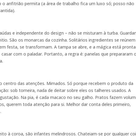
o o anfitrião permita (a área de trabalho fica um luxo só; posso não
antida).
raúdas e independente do design – não se misturam à turba. Guard
eitio. São os monarcas da cozinha. Solitários ingredientes se reúnem
azem festa, se transformam. A tampa se abre, e a mágica está pronta
e casar com o paladar. Portanto, a regra é: panelas que prepararam 
a.
 o centro das atenções. Mimados. Só porque recebem o produto da
ão: sob torneira, nada de deitar sobre eles os talheres usados. A
egustação. Na pia, é cada macaco no seu galho. Pratos fazem volum
sos, querem toda atenção para si. Melhor dar conta deles primeiro,
.
ito à coroa, são infantes melindrosos. Chateiam-se por qualquer coi