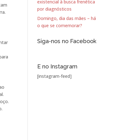
existencial à busca frenética
ntam
por diagnósticos
ra.
Domingo, dia das mães – há
o que se comemorar?
Siga-nos no Facebook
ntar
para
E no Instagram
[instagram-feed]
 ao
l.
moço.
o.