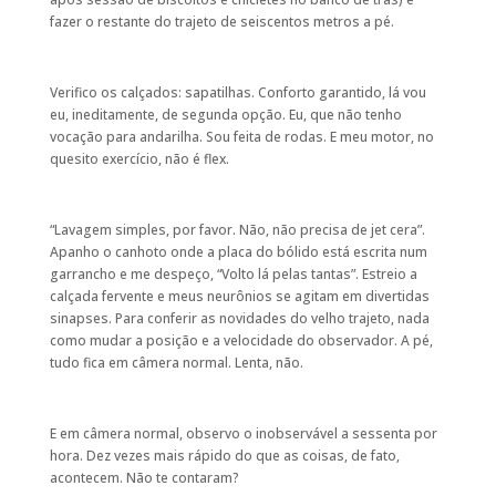
fazer o restante do trajeto de seiscentos metros a pé.
Verifico os calçados: sapatilhas. Conforto garantido, lá vou
eu, ineditamente, de segunda opção. Eu, que não tenho
vocação para andarilha. Sou feita de rodas. E meu motor, no
quesito exercício, não é flex.
“Lavagem simples, por favor. Não, não precisa de jet cera”.
Apanho o canhoto onde a placa do bólido está escrita num
garrancho e me despeço, “Volto lá pelas tantas”. Estreio a
calçada fervente e meus neurônios se agitam em divertidas
sinapses. Para conferir as novidades do velho trajeto, nada
como mudar a posição e a velocidade do observador. A pé,
tudo fica em câmera normal. Lenta, não.
E em câmera normal, observo o inobservável a sessenta por
hora. Dez vezes mais rápido do que as coisas, de fato,
acontecem. Não te contaram?