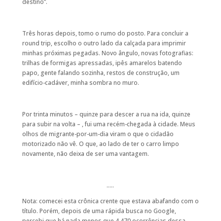
destino”.
Três horas depois, tomo o rumo do posto. Para concluir a
round trip, escolho o outro lado da calçada para imprimir
minhas próximas pegadas. Novo ângulo, novas fotografias:
trilhas de formigas apressadas, ipês amarelos batendo
papo, gente falando sozinha, restos de construção, um
edifício-cadáver, minha sombra no muro.
Por trinta minutos – quinze para descer a rua na ida, quinze
para subir na volta – , fui uma recém-chegada à cidade. Meus
olhos de migrante-por-um-dia viram o que o cidadão
motorizado não vê. O que, ao lado de ter o carro limpo
novamente, não deixa de ser uma vantagem.
…..
Nota: comecei esta crônica crente que estava abafando com o
título. Porém, depois de uma rápida busca no Google,
percebi que há nada menos que 4.470 ocorrências dessa