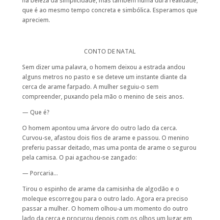
na beleza da simplicidade, mas também numa dura realidade,
que é ao mesmo tempo concreta e simbólica. Esperamos que
apreciem.
CONTO DE NATAL
Sem dizer uma palavra, o homem deixou a estrada andou
alguns metros no pasto e se deteve um instante diante da
cerca de arame farpado. A mulher seguiu-o sem
compreender, puxando pela mão o menino de seis anos.
— Que é?
O homem apontou uma árvore do outro lado da cerca.
Curvou-se, afastou dois fios de arame e passou. O menino
preferiu passar deitado, mas uma ponta de arame o segurou
pela camisa. O pai agachou-se zangado:
— Porcaria…
Tirou o espinho de arame da camisinha de algodão e o
moleque escorregou para o outro lado. Agora era preciso
passar a mulher. O homem olhou-a um momento do outro
lado da cerca e procurou depois com os olhos um lugar em