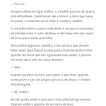
— Péra aí…
Arranjou afinal um lugar melhor, e a mulher passou de quatro,
com dificuldade. Caminharam até a árvore, a única que havia
no pasto, e sentaram-se no chão, à sombra, calados.
O sol ardia sobre o pasto maltratado e secava os lameirões
da estrada torta. O calor abafava, e não havia nem um sopro
de brisa para mexer uma folha.
De tardinha seguiram caminho, e ele calculou que deviam
faltar umas duas léguas e meia para a fazenda da Boa Vista
quando ela disse que não agüentava mais andar. E pensou
em voltar até o sítio de «seu» Anacleto.
— Não…
Ficaram parados os três, sem saber o que fazer, quando
começaram a cair uns pingos grossos de chuva. O menino
choramingava.
— Eh, mulher…
Ela não podia andar e passava a mão pela barriga enorme.
Ouviram então o guincho de um carro de bois.