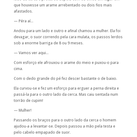
que houvesse um arame arrebentado ou dois fios mais
afastados.
— Péra aí…
Andou para um lado e outro e afinal chamou a mulher. Ela foi
devagar, o suor correndo pela cara mulata, os passos lerdos
sob a enorme barriga de 8 ou 9 meses.
— Vamos ver aqui…
Com esforço ele afrouxou o arame do meio e puxou-o para
cima.
Com o dedo grande do pé fez descer bastante o de baixo.
Ela curvou-se e fez um esforço para erguer a perna direita e
passá-la para o outro lado da cerca. Mas caiu sentada num
torrão de cupim!
— Mulher!
Passando os braços para o outro lado da cerca o homem
ajudou-a a levantar-se. Depois passou a mão pela testa e
pelo cabelo empapado de suor.