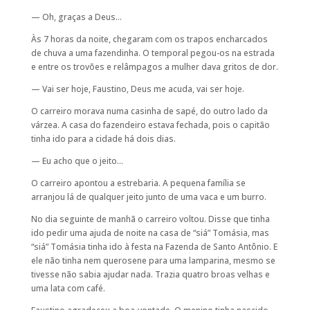
— Oh, graças a Deus…
Às 7 horas da noite, chegaram com os trapos encharcados
de chuva a uma fazendinha. O temporal pegou-os na estrada
e entre os trovões e relâmpagos a mulher dava gritos de dor.
— Vai ser hoje, Faustino, Deus me acuda, vai ser hoje.
O carreiro morava numa casinha de sapé, do outro lado da
várzea. A casa do fazendeiro estava fechada, pois o capitão
tinha ido para a cidade há dois dias.
— Eu acho que o jeito…
O carreiro apontou a estrebaria. A pequena família se
arranjou lá de qualquer jeito junto de uma vaca e um burro.
No dia seguinte de manhã o carreiro voltou. Disse que tinha
ido pedir uma ajuda de noite na casa de “siá” Tomásia, mas
“siá” Tomásia tinha ido à festa na Fazenda de Santo Antônio. E
ele não tinha nem querosene para uma lamparina, mesmo se
tivesse não sabia ajudar nada. Trazia quatro broas velhas e
uma lata com café.