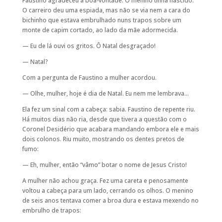
Faustino agradeceu a boa-vontade. O menino tinha nascido.
O carreiro deu uma espiada, mas não se via nem a cara do
bichinho que estava embrulhado nuns trapos sobre um
monte de capim cortado, ao lado da mãe adormecida.
— Eu de lá ouvi os gritos. Ô Natal desgraçado!
— Natal?
Com a pergunta de Faustino a mulher acordou.
— Olhe, mulher, hoje é dia de Natal. Eu nem me lembrava…
Ela fez um sinal com a cabeça: sabia. Faustino de repente riu.
Há muitos dias não ria, desde que tivera a questão com o
Coronel Desidério que acabara mandando embora ele e mais
dois colonos. Riu muito, mostrando os dentes pretos de
fumo:
— Eh, mulher, então “vâmo” botar o nome de Jesus Cristo!
A mulher não achou graça. Fez uma careta e penosamente
voltou a cabeça para um lado, cerrando os olhos. O menino
de seis anos tentava comer a broa dura e estava mexendo no
embrulho de trapos: