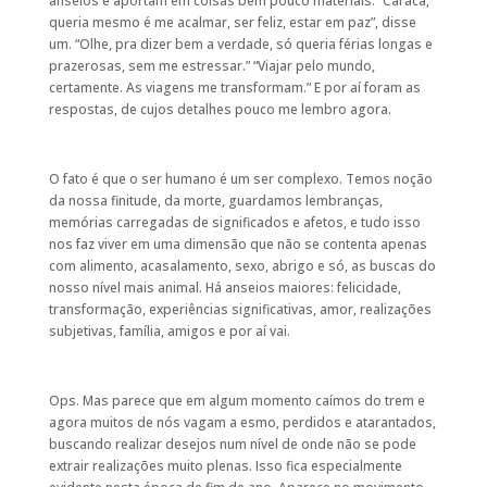
anseios e aportam em coisas bem pouco materiais. “Caraca,
queria mesmo é me acalmar, ser feliz, estar em paz”, disse
um. “Olhe, pra dizer bem a verdade, só queria férias longas e
prazerosas, sem me estressar.” “Viajar pelo mundo,
certamente. As viagens me transformam.” E por aí foram as
respostas, de cujos detalhes pouco me lembro agora.
O fato é que o ser humano é um ser complexo. Temos noção
da nossa finitude, da morte, guardamos lembranças,
memórias carregadas de significados e afetos, e tudo isso
nos faz viver em uma dimensão que não se contenta apenas
com alimento, acasalamento, sexo, abrigo e só, as buscas do
nosso nível mais animal. Há anseios maiores: felicidade,
transformação, experiências significativas, amor, realizações
subjetivas, família, amigos e por aí vai.
Ops. Mas parece que em algum momento caímos do trem e
agora muitos de nós vagam a esmo, perdidos e atarantados,
buscando realizar desejos num nível de onde não se pode
extrair realizações muito plenas. Isso fica especialmente