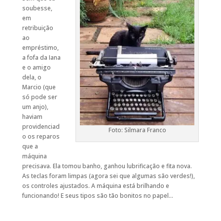
soubesse,
em
retribuição
ao
empréstimo,
a fofa da Iana
e o amigo
dela, o
Marcio (que
só pode ser
um anjo),
haviam
providenciad
Foto: Silmara Franco
o os reparos
que a
máquina
precisava. Ela tomou banho, ganhou lubrificação e fita nova.
As teclas foram limpas (agora sei que algumas são verdes!),
os controles ajustados. A máquina está brilhando e
funcionando! E seus tipos são tão bonitos no papel…