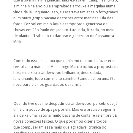
que a da minha imaginação. Mas estava em Campinas. Então,
a minha filha apoiou a empreitada e trouxe a máquina numa
vinda de lá. Enquanto isso, eu acertava um ensaio fotográfico
num outro grupo bacana de trocas entre meninas. Dia das
fotos. Fez sol em meio àquela temporada generosa de
chuvas em São Paulo em janeiro. Luz linda, filtrada, no meio
de plantas. Trabalho cuidadoso e generoso da Cassandra
Mello.
Com tudo isso, eu sabia que o mínimo que podia fazer era
revitalizar a máquina. Meu amigo Marcio topou a proposta na
hora e deixou a Underwood brilhando, desoxidada,
funcionante, tudo com muito carinho. E ainda achou uma fita
nova para ela nos guardados da família!
Quando tive que me despedir da Underwood, percebi que já
tinha um pouco de apego por ela. Mas era preciso seguir. E
ela deixa uma história muito bacana de contar e relembrar. E
novas conexões felizes. O que podemos dizer a todos
que compuseram essa mais que agradável crônica do