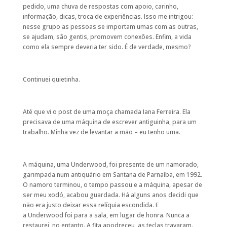
pedido, uma chuva de respostas com apoio, carinho,
informação, dicas, troca de experiências. Isso me intrigou:
nesse grupo as pessoas se importam umas com as outras,
se ajudam, são gentis, promovem conexões. Enfim, a vida
como ela sempre deveria ter sido. É de verdade, mesmo?
Continuei quietinha.
Até que vi o post de uma moça chamada Iana Ferreira. Ela
precisava de uma máquina de escrever antiguinha, para um
trabalho. Minha vez de levantar a mão – eu tenho uma.
A máquina, uma Underwood, foi presente de um namorado,
garimpada num antiquário em Santana de Parnaíba, em 1992.
O namoro terminou, o tempo passou e a máquina, apesar de
ser meu xodó, acabou guardada. Há alguns anos decidi que
não era justo deixar essa relíquia escondida. E
a Underwood foi para a sala, em lugar de honra. Nunca a
restaurei, no entanto. A fita apodreceu, as teclas travaram.