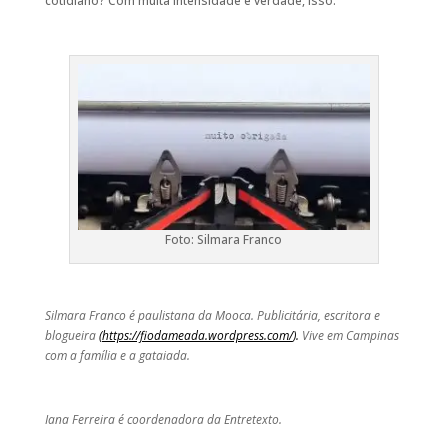
cotidiano? Com muita intensidade e verdade, isso:
Foto: Silmara Franco
Silmara Franco é paulistana da Mooca. Publicitária, escritora e
blogueira
(
https://fiodameada.wordpress.com/
).
Vive em Campinas
com a família e a gataiada.
Iana Ferreira é coordenadora da Entretexto.