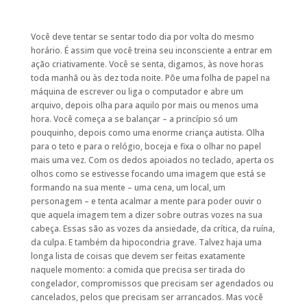
Você deve tentar se sentar todo dia por volta do mesmo
horário. É assim que você treina seu inconsciente a entrar em
ação criativamente. Você se senta, digamos, às nove horas
toda manhã ou às dez toda noite. Põe uma folha de papel na
máquina de escrever ou liga o computador e abre um
arquivo, depois olha para aquilo por mais ou menos uma
hora. Você começa a se balançar – a princípio só um
pouquinho, depois como uma enorme criança autista. Olha
para o teto e para o relógio, boceja e fixa o olhar no papel
mais uma vez. Com os dedos apoiados no teclado, aperta os
olhos como se estivesse focando uma imagem que está se
formando na sua mente – uma cena, um local, um
personagem – e tenta acalmar a mente para poder ouvir o
que aquela imagem tem a dizer sobre outras vozes na sua
cabeça. Essas são as vozes da ansiedade, da crítica, da ruína,
da culpa. E também da hipocondria grave. Talvez haja uma
longa lista de coisas que devem ser feitas exatamente
naquele momento: a comida que precisa ser tirada do
congelador, compromissos que precisam ser agendados ou
cancelados, pelos que precisam ser arrancados. Mas você