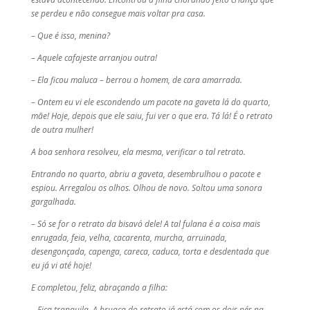
se perdeu e não consegue mais voltar pra casa.
– Que é isso, menina?
– Aquele cafajeste arranjou outra!
– Ela ficou maluca – berrou o homem, de cara amarrada.
– Ontem eu vi ele escondendo um pacote na gaveta lá do quarto,
mãe! Hoje, depois que ele saiu, fui ver o que era. Tá lá! É o retrato
de outra mulher!
A boa senhora resolveu, ela mesma, verificar o tal retrato.
Entrando no quarto, abriu a gaveta, desembrulhou o pacote e
espiou. Arregalou os olhos. Olhou de novo. Soltou uma sonora
gargalhada.
– Só se for o retrato da bisavó dele! A tal fulana é a coisa mais
enrugada, feia, velha, cacarenta, murcha, arruinada,
desengonçada, capenga, careca, caduca, torta e desdentada que
eu já vi até hoje!
E completou, feliz, abraçando a filha:
– Fica tranquila. A bruaca do retrato já está com os dois pés na