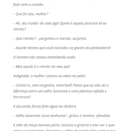
feito nem a comida.
– Que foi isso, mulher?
– Ah, seu traidor de uma figa! Quem é aquela jararaca lá no
retrato?
– Que retrato? – perguntou o marido, surpreso.
– Aquele mesmo que você escondeu na gaveta da penteadeira!
O homem não estava entendendo nada.
– Mas aquilo é o retrato do meu pai!
Indignada, a mulher colocou as mãos no peito:
– Cachorro, sem-vergonha, miserável! Pensa que eu não sei a
diferença entre um velho lazarento e uma jabiraca safada e
horrorosa?
A discussão fervia feito água na chaleira.
– Velho lazarento coisa nenhuma! – gritou o homem, ofendido.
A mãe da moça morava perto, escutou a gritaria e veio ver o que
estava acontecendo. Encontrou a filha chorando feito criança que