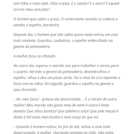
sim! Olha o rosto dele. Olha a testa. E o cabelo? E o nariz? E aquele
sorriso meio sem jeito?
O homem quis saber o preço. O comerciante sacudiu os ombros e
vendeu o espelho, baratinho
Naquele dia, o homem que não sabia quase nada entrou em casa
todo contente. Guardou, cuidadoso, o espelho embrulhado na
gaveta da penteadeira.
A mulher ficou só olhando.
No outro dia, esperou o marido sair para trabalhar e correu para
o quarto. Abrindo a gaveta da penteadeira, desembrulhou o
espelho, olhou e deu um passo atrás. Fez o sinal da cruz tapando a
boca com as mãos. Em seguida, guardou o espelho na gaveta e
saiu chorando.
– Ah, meu Deus! – gritava ela desnorteada. – É o retrato de outra
mulher! Meu marido não gosta mais de mim! A outra é linda
demais! Que olhos bonitos! Que cabeleira solta! Que pele macia! A
diaba é mil vezes mais bonita e mais moça do que eu!
– Quando o homem voltou, no fim do dia, achou a casa toda
desarrumada. A mulher, chorando sentada no chão, não tinha