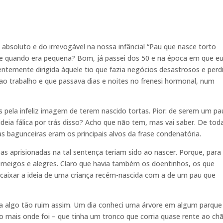
absoluto e do irrevogável na nossa infância! “Pau que nasce torto
se quando era pequena? Bom, já passei dos 50 e na época em que eu
entemente dirigida àquele tio que fazia negócios desastrosos e perd
ao trabalho e que passava dias e noites no frenesi hormonal, num
 pela infeliz imagem de terem nascido tortas. Pior: de serem um pa
eia fálica por trás disso? Acho que não tem, mas vai saber. De tod
s bagunceiras eram os principais alvos da frase condenatória.
s aprisionadas na tal sentença teriam sido ao nascer. Porque, para
 meigos e alegres. Claro que havia também os doentinhos, os que
caixar a ideia de uma criança recém-nascida com a de um pau que
 algo tão ruim assim. Um dia conheci uma árvore em algum parque
o mais onde foi – que tinha um tronco que corria quase rente ao chã