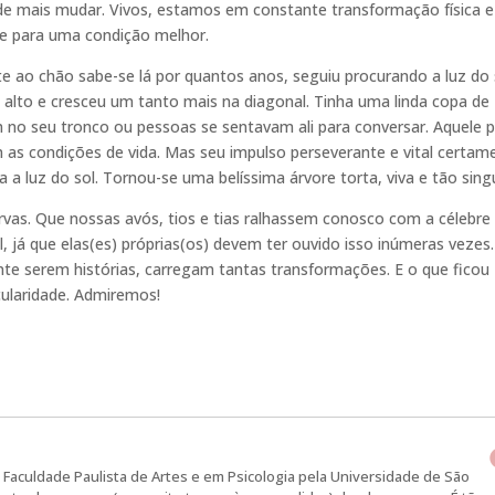
 mais mudar. Vivos, estamos em constante transformação física e
te para uma condição melhor.
te ao chão sabe-se lá por quantos anos, seguiu procurando a luz do 
lto e cresceu um tanto mais na diagonal. Tinha uma linda copa de
 no seu tronco ou pessoas se sentavam ali para conversar. Aquele 
 as condições de vida. Mas seu impulso perseverante e vital certam
 a luz do sol. Tornou-se uma belíssima árvore torta, viva e tão singu
rvas. Que nossas avós, tios e tias ralhassem conosco com a célebre
, já que elas(es) próprias(os) devem ter ouvido isso inúmeras vezes.
ente serem histórias, carregam tantas transformações. E o que ficou
cularidade. Admiremos!
Faculdade Paulista de Artes e em Psicologia pela Universidade de São