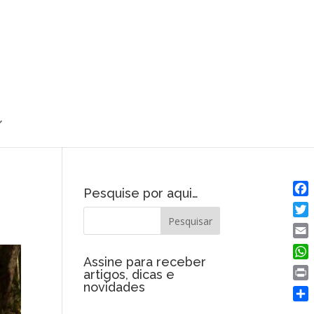
Pesquise por aqui…
Fac
Twit
Emai
Assine para receber
Wha
artigos, dicas e
novidades
Prin
Shar