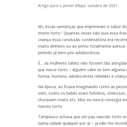
Artigo para o Jornal d’Aqui, outubro de 2021
Ah, essas sentenças que imprimiram o sabor do 
morre torto.” Quantas vezes não ouvi essa fra
criança essa conclusão condenatória era recorr
muito dinheiro ou ao primo totalmente avesso 
período já bem pós-adolescência.
É… as mulheres talvez não fossem tão atingidas
que nasce torto – alguém sabe se tem alguma id
forma, homens, adolescentes rebeldes e criança
Na época, eu ficava imaginando como as pessoa
mim, todos os bebês eram fofinhos, cheirosos,
choravam muito etc. Mas eu nunca consegui en
nasceu torto.
Tampouco achava que um pau nascido torto era
numa cidade qualquer por aí – já não me record