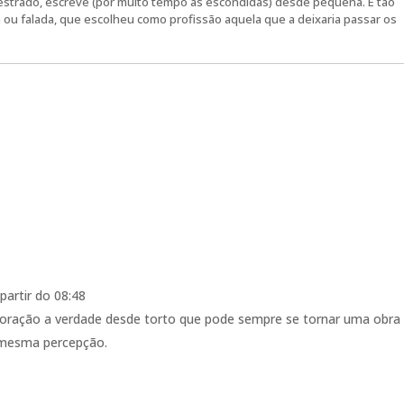
strado, escreve (por muito tempo às escondidas) desde pequena. É tão
a ou falada, que escolheu como profissão aquela que a deixaria passar os
partir do 08:48
coração a verdade desde torto que pode sempre se tornar uma obra
mesma percepção.