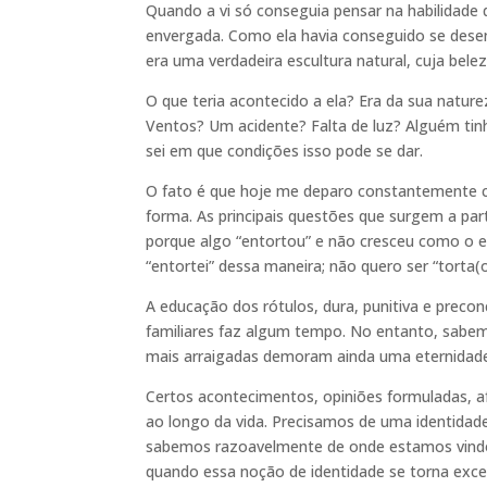
Quando a vi só conseguia pensar na habilidade 
envergada. Como ela havia conseguido se dese
era uma verdadeira escultura natural, cuja bel
O que teria acontecido a ela? Era da sua natur
Ventos? Um acidente? Falta de luz? Alguém ti
sei em que condições isso pode se dar.
O fato é que hoje me deparo constantemente c
forma. As principais questões que surgem a part
porque algo “entortou” e não cresceu como o e
“entortei” dessa maneira; não quero ser “torta(
A educação dos rótulos, dura, punitiva e preco
familiares faz algum tempo. No entanto, sabe
mais arraigadas demoram ainda uma eternidade
Certos acontecimentos, opiniões formuladas, a
ao longo da vida. Precisamos de uma identidade
sabemos razoavelmente de onde estamos vind
quando essa noção de identidade se torna excess