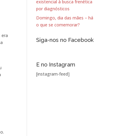
existencial à busca frenética
por diagnósticos
Domingo, dia das mães – há
o que se comemorar?
 era
Siga-nos no Facebook
ia
E no Instagram
u
[instagram-feed]
a
o.