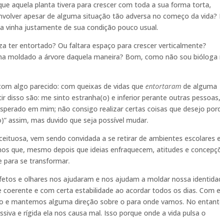
que aquela planta tivera para crescer com toda a sua forma torta,
nvolver apesar de alguma situação tão adversa no começo da vida? 
eza vinha justamente de sua condição pouco usual.
eza ter entortado? Ou faltara espaço para crescer verticalmente?
nha moldado a árvore daquela maneira? Bom, como não sou bióloga
om algo parecido: com queixas de vidas que
entortaram
de alguma
ir disso são: me sinto estranha(o) e inferior perante outras pessoas
sperado em mim; não consigo realizar certas coisas que desejo por
o)” assim, mas duvido que seja possível mudar.
nceituosa, vem sendo convidada a se retirar de ambientes escolares 
mos que, mesmo depois que ideias enfraquecem, atitudes e concepç
 para se transformar.
fetos e olhares nos ajudaram e nos ajudam a moldar nossa identida
 coerente e com certa estabilidade ao acordar todos os dias. Com e
o e mantemos alguma direção sobre o para onde vamos. No entant
iva e rígida ela nos causa mal. Isso porque onde a vida pulsa o