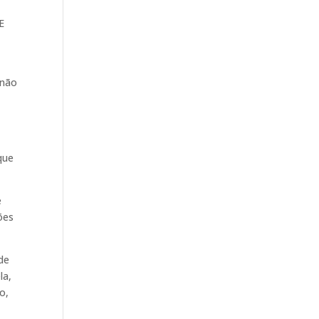
E
 não
,
que
e
ões
de
la,
o,