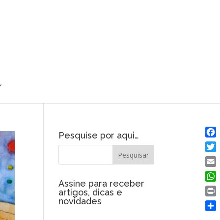
Pesquise por aqui…
Fac
Twit
Emai
Assine para receber
Wha
artigos, dicas e
novidades
Prin
Shar