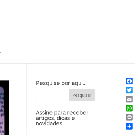
Pesquise por aqui…
Fac
Twit
Emai
Assine para receber
Wha
artigos, dicas e
novidades
Prin
Shar