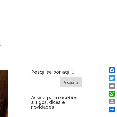
Pesquise por aqui…
Fac
Twit
Emai
Assine para receber
Wha
artigos, dicas e
novidades
Prin
Shar