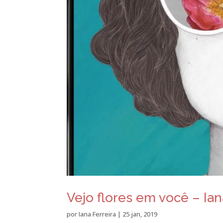
Vejo flores em você – Ian
por
Iana Ferreira
|
25 jan, 2019