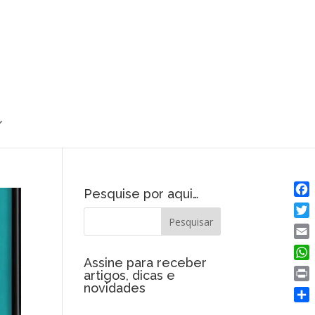
Pesquise por aqui…
Fac
Twit
Emai
Assine para receber
Wha
artigos, dicas e
novidades
Prin
Shar