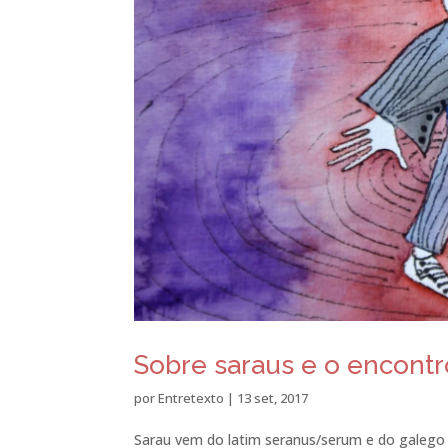
Sobre saraus e o encontro
por
Entretexto
|
13 set, 2017
Sarau vem do latim seranus/serum e do galego 