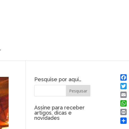
Pesquise por aqui…
Fac
Twit
Emai
Assine para receber
Wha
artigos, dicas e
novidades
Prin
Shar