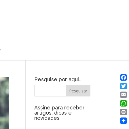
Pesquise por aqui…
Fac
Twit
Emai
Assine para receber
Wha
artigos, dicas e
novidades
Prin
Shar