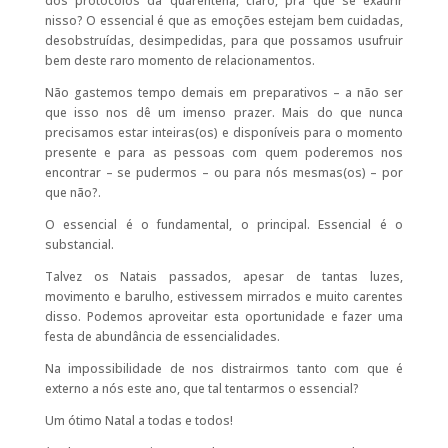
dos protocolos da quarentena, claro, pra que se exaurir
nisso? O essencial é que as emoções estejam bem cuidadas,
desobstruídas, desimpedidas, para que possamos usufruir
bem deste raro momento de relacionamentos.
Não gastemos tempo demais em preparativos – a não ser
que isso nos dê um imenso prazer. Mais do que nunca
precisamos estar inteiras(os) e disponíveis para o momento
presente e para as pessoas com quem poderemos nos
encontrar – se pudermos – ou para nós mesmas(os) – por
que não?.
O essencial é o fundamental, o principal. Essencial é o
substancial.
Talvez os Natais passados, apesar de tantas luzes,
movimento e barulho, estivessem mirrados e muito carentes
disso. Podemos aproveitar esta oportunidade e fazer uma
festa de abundância de essencialidades.
Na impossibilidade de nos distrairmos tanto com que é
externo a nós este ano, que tal tentarmos o essencial?
Um ótimo Natal a todas e todos!