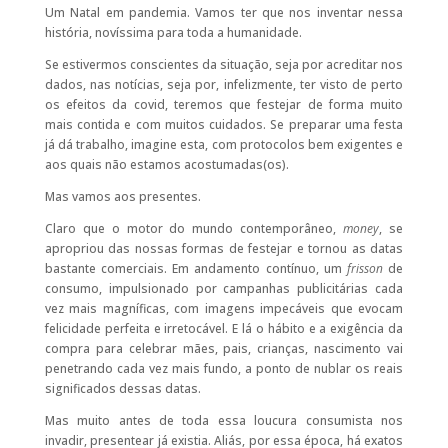
Um Natal em pandemia. Vamos ter que nos inventar nessa
história, novíssima para toda a humanidade.
Se estivermos conscientes da situação, seja por acreditar nos
dados, nas notícias, seja por, infelizmente, ter visto de perto
os efeitos da covid, teremos que festejar de forma muito
mais contida e com muitos cuidados. Se preparar uma festa
já dá trabalho, imagine esta, com protocolos bem exigentes e
aos quais não estamos acostumadas(os).
Mas vamos aos presentes.
Claro que o motor do mundo contemporâneo,
money
, se
apropriou das nossas formas de festejar e tornou as datas
bastante comerciais. Em andamento contínuo, um
frisson
de
consumo, impulsionado por campanhas publicitárias cada
vez mais magníficas, com imagens impecáveis que evocam
felicidade perfeita e irretocável. E lá o hábito e a exigência da
compra para celebrar mães, pais, crianças, nascimento vai
penetrando cada vez mais fundo, a ponto de nublar os reais
significados dessas datas.
Mas muito antes de toda essa loucura consumista nos
invadir, presentear já existia. Aliás, por essa época, há exatos