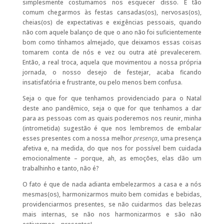
simplesmente costumamos nos esquecer disso. É tão
comum chegarmos às festas cansadas(os), nervosas(os),
cheias(os) de expectativas e exigências pessoais, quando
não com aquele balanço de que o ano não foi suficientemente
bom como tínhamos almejado, que deixamos essas coisas
tomarem conta de nós e vez ou outra até prevalecerem.
Então, a real troca, aquela que movimentou a nossa própria
jornada, o nosso desejo de festejar, acaba ficando
insatisfatória e frustrante, ou pelo menos bem confusa.
Seja o que for que tenhamos providenciado para o Natal
deste ano pandêmico, seja o que for que tenhamos a dar
para as pessoas com as quais poderemos nos reunir, minha
(intrometida) sugestão é que nos lembremos de embalar
esses presentes com a nossa melhor
presença
, uma presença
afetiva e, na medida, do que nos for possível bem cuidada
emocionalmente – porque, ah, as emoções, elas dão um
trabalhinho e tanto, não é?
O fato é que de nada adianta embelezarmos a casa e a nós
mesmas(os), harmonizarmos muito bem comidas e bebidas,
providenciarmos presentes, se não cuidarmos das belezas
mais internas, se não nos harmonizarmos e são não