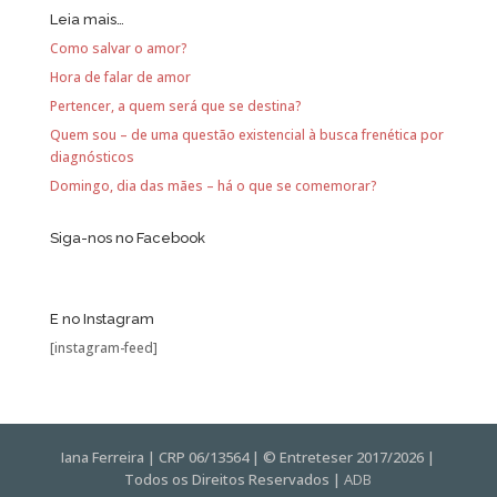
Leia mais…
Como salvar o amor?
Hora de falar de amor
Pertencer, a quem será que se destina?
Quem sou – de uma questão existencial à busca frenética por
diagnósticos
Domingo, dia das mães – há o que se comemorar?
Siga-nos no Facebook
E no Instagram
[instagram-feed]
Iana Ferreira | CRP 06/13564 | © Entreteser 2017/2026 |
Todos os Direitos Reservados |
ADB